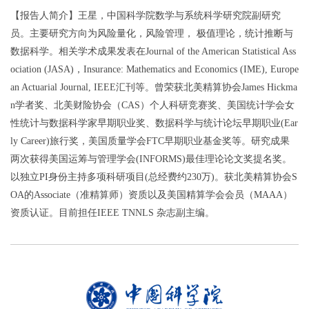
【报告人简介】
王星，中国科学院数学与系统科学研究院副研究
员。主要研究方向为风险量化，风险管理， 极值理论，统计推断与
数据科学。相关学术成果发表在
Journal of the American Statistical Ass
ociation (JASA)
，
Insurance: Mathematics and Economics (IME), Europe
an Actuarial Journal, IEEE
汇刊等。曾荣获北美精算协会
James Hickma
n
学者奖、北美财险协会（
CAS
）个人科研竞赛奖、美国统计学会女
性统计与数据科学家早期职业奖、数据科学与统计论坛早期职业
(Ear
ly Career)
旅行奖，美国质量学会
FTC
早期职业基金奖等。研究成果
两次获得美国运筹与管理学会
(INFORMS)
最佳理论论文奖提名奖。
以独立
PI
身份主持多项科研项目
(
总经费约
230
万
)
。获北美精算协会
S
OA
的
Associate
（准精算师）资质以及美国精算学会会员（
MAAA
）
资质认证。目前担任
IEEE TNNLS
杂志副主编。