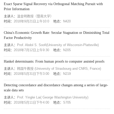
Exact Sparse Signal Recovery via Orthogonal Matching Pursuit with
Prior Information
主讲人：
温金明教授（暨南大学）
时间：
2018年9月21日上午10:0
地点：
N420
China's Economic Growth Rate: Secular Stagnation or Diminishing Total
Factor Productivity
主讲人：
Prof. Abdol S. Soofi(University of Wisconsin-Platteville)
时间：
2018年7月12日上午9:30
地点：
N205
Hankel determinants: From human proofs to computer assisted proofs
主讲人：
韩国牛教授 (University of Strasbourg and CNRS, France)
时间：
2018年5月31日下午3:00
地点：
N219
Detecting concordance and discordance changes among a series of large-
scale data sets
主讲人：
Prof. Yinglei Lai( George Washington University)
时间：
2018年5月11日下午4:00
地点：
S705