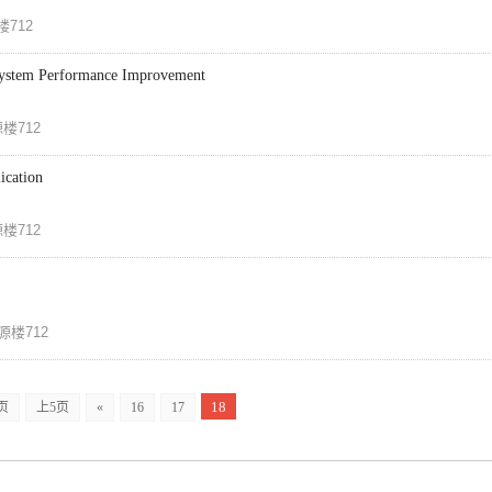
712
 System Performance Improvement
楼712
ication
楼712
源楼712
18
页
上5页
«
16
17