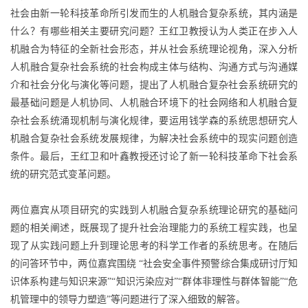
社会由新一轮科技革命所引发而生的人机融合复杂系统，其内涵是
什么？有哪些相关主要研究问题？王红卫教授认为人类正在步入人
机融合为特征的全新社会形态，并从社会系统理论视角，深入分析
人机融合复杂社会系统的社会构成主体与结构、沟通方式与沟通媒
介和社会分化与演化等问题，提出了人机融合复杂社会系统研究的
最基础问题是人机协同、人机融合环境下的社会网络和人机融合复
杂社会系统涌现机制与演化规律，要运用钱学森的系统思想研究人
机融合复杂社会系统发展规律，为解决社会系统中的现实问题创造
条件。最后，王红卫和叶鑫教授还讨论了新一轮科技革命下社会系
统的研究范式变革问题。
两位嘉宾从项目研究的实践到人机融合复杂系统理论研究的基础问
题的相关阐述，既展现了提升社会治理能力的系统工程实践，也呈
现了从实践问题上升到理论思考的科学工作者的系统思考。在随后
的问答环节中，两位嘉宾围绕 “社会安全事件预警综合集成研讨厅知
识体系构建与知识来源”“知识污染应对”“群体非理性与群体智能”“危
机管理中的领导力塑造”等问题进行了深入细致的解答。