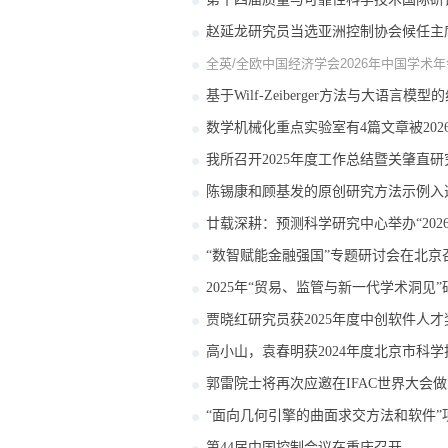
赵延龙研究员当选亚洲控制协会候任主
全英/全欧中国经济学会2026年中国学术
基于Wilf-Zeiberger方法与大语言
数学机械化重点实验室有4篇文章被2026
我所召开2025年度工作总结暨关肇直
陈锡康和顾基发的原创研究方法示例入选
廿载深耕：预测科学研究中心举办“202
“数智赋能金融强国”专题研讨会在北京
2025年“贸易、监管与新一代学术洞见
贾晓红研究员获2025年度中创软件人才
高小山，袁春明获2024年度北京市科
郭雷院士将再次应邀在IFAC世界大会
“面向几何引擎的曲面求交方法和软件”项
第44届中国控制会议在重庆召开