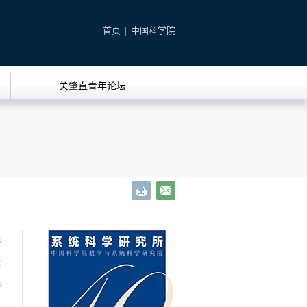
首页
|
中国科学院
关肇直青年论坛
3
2
8
1