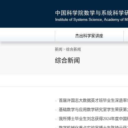
杰出科学家讲座
新闻
>
综合新闻
综合新闻
首届许国志大数据英才班毕业生深造率96
基础数学与应用数学研究室学生荣获第
我所博士毕业生刘念获得2024年度中