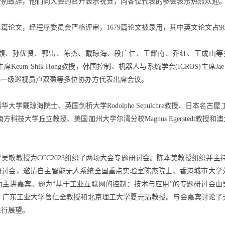
分别致辞，他们向大会的召开表示祝贺，向各位代表的参会表示热烈欢迎
1篇论文，经程序委员会严格评审，1679篇论文被录用，其中英文论文占9
翰馥、孙优贤、郭雷、陈杰、戴琼海、段广仁、王耀南、乔红、王成山等多
会前主席Keum-Shik Hong教授，韩国控制、机器人与系统学会(ICROS)主席J
科协一级巡视员卢双盈等多位协办方代表出席会议。
琼海院士、英国剑桥大学Rodolphe Sepulchre教授、日本名古屋工业大
科技大学丘立教授、美国加州大学尔湾分校Magnus Egerstedt教
吴敏教授为CCC2023组织了两场大会专题研讨会。陈本美教授组织并主持
题研讨会，邀请自主智能无人系统全国重点实验室陈杰院士、香港城市大学
为主讲嘉宾。题为“基于工业互联网的控制：技术与应用”的专题研讨会由
、广东工业大学鲁仁全教授和北京理工大学夏元清教授。与会嘉宾讨论了
进行展望。