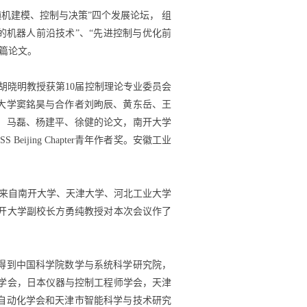
随机建模、控制与决策”四个发展论坛， 组
的机器人前沿技术”、“先进控制与优化前
9篇论文。
院胡晓明教授获第10届控制理论专业委员会
大学窦銘昊与合作者刘昫辰、黄东岳、王
、马磊、杨建平、徐健的论文，南开大学
jing Chapter青年作者奖。安徽工业
予来自南开大学、天津大学、河北工业大学
、南开大学副校长方勇纯教授对本次会议作了
得到中国科学院数学与系统科学研究院，
统学会，日本仪器与控制工程师学会，天津
自动化学会和天津市智能科学与技术研究