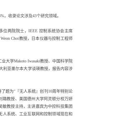
。
6%，收录论文涉及43个研究领域。
位两院院士，IEEE 控制系统协会主席
ae Weon Choi教授，日本仪器与控制工程师
学Makoto Iwasaki教授、中国科学院
授和澳大利亚墨尔本大学谈瑛教授，报告内容涉
了题为“『无人系统』创刊10周年特别论
刘璐教授、美国德州大学阿灵顿分校万妍
吴敏教授主持，主讲嘉宾为中控科技集团
无人系统、工业互联网和控制领域现在和