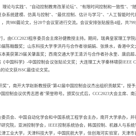
理论与实践”、“自动控制教育改革论坛”、“有限时间控制和一致性”、“
复杂系统建模、仿真与控制”、“最优控制、估计与学习”、“人工智能时代
组），共980篇论文，分28个会议室进行交流。会议安排张贴报告4组，共79
行，由CCC2023程序委员会主席孙健教授主持。期间，瑞典皇家理工学
10届陈翰馥奖；山东科技大学李洪丹与合作者徐娟娟、张焕水，香港中文
陈本美获第29届关肇直奖；西南交通大学王清沂与合作者孙永奎、唐启超
国科学》-中国控制会议张贴论文奖；大连理工大学秦林啸获IEEE CSS Bei
的论文获JSSC最佳论文奖。
组织奖”，南开大学赵新教授获“第42届中国控制会议杰出组织贡献奖”，授
届中国控制会议优秀志愿者”荣誉称号。颁奖仪式后，CCC2023大会主席
业委员会、中国自动化学会和中国系统工程学会主办，南开大学承办，并
研究院，亚洲控制学会，IEEE控制系统协会，韩国控制、机器人与系
天津工业大学，天津科技大学，中国民航大学，信创海河实验室，天津市