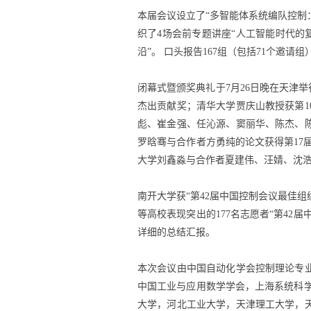
本届会议设立了“多智能体系统编队控制：
织了4场会前专题讲座“人工智能时代的
沿”。 口头报告167组（包括71个邀请
闭幕式暨颁奖典礼于7月26日晚在天津举
杰出贡献奖；清华大学贾庆山教授获第
彪、崔金强、任沁源、窦丽华、陈杰、
罗晗骞与合作者方勇纯的论文获得第17届《中
大学刘鑫淼与合作者夏建伟、汪婧、沈浩
南开大学获“第42届中国控制会议最佳
等高校表现突出的177名志愿者“第42
详细的总结汇报。
本次会议由中国自动化学会控制理论专
中国工业与应用数学学会，上海系统科学
大学，河北工业大学，天津理工大学，